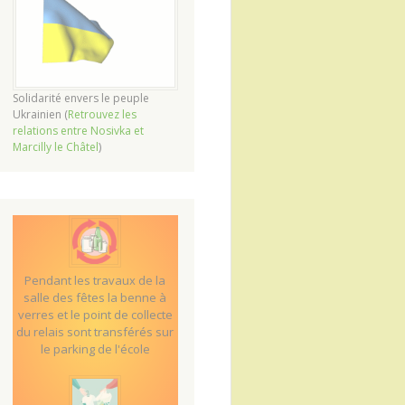
Solidarité envers le peuple
Ukrainien (
Retrouvez les
relations entre Nosivka et
Marcilly le Châtel
)
Pendant les travaux de la
salle des fêtes la benne à
verres et le point de collecte
du relais sont transférés sur
le parking de l'école