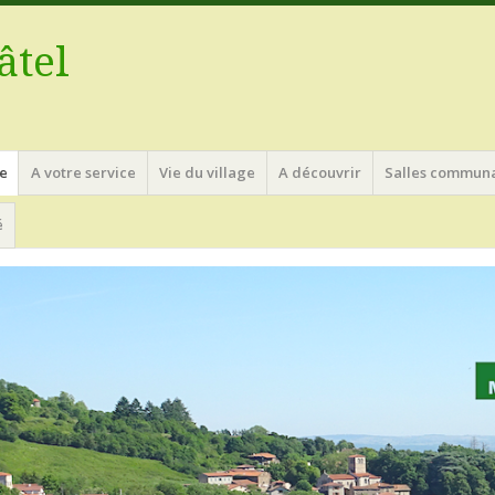
âtel
e
A votre service
Vie du village
A découvrir
Salles commun
é