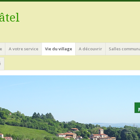
âtel
e
A votre service
Vie du village
A découvrir
Salles commun
é