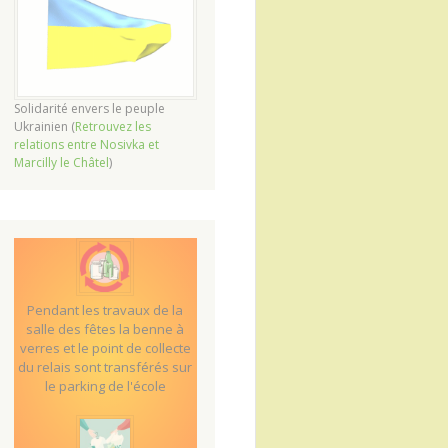
Solidarité envers le peuple
Ukrainien (
Retrouvez les
relations entre Nosivka et
Marcilly le Châtel
)
Pendant les travaux de la
salle des fêtes la benne à
verres et le point de collecte
du relais sont transférés sur
le parking de l'école