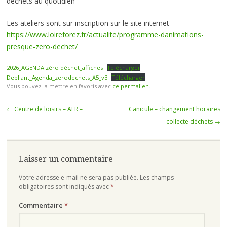
déchets au quotidien
Les ateliers sont sur inscription sur le site internet
https://www.loireforez.fr/actualite/programme-danimations-
presque-zero-dechet/
2026_AGENDA zéro déchet_affiches
Télécharger
Depliant_Agenda_zerodechets_A5_v3
Télécharger
Vous pouvez la mettre en favoris avec
ce permalien
.
Navigation
←
Centre de loisirs – AFR –
Canicule – changement horaires
des
collecte déchets
→
articles
Laisser un commentaire
Votre adresse e-mail ne sera pas publiée.
Les champs
obligatoires sont indiqués avec
*
Commentaire
*